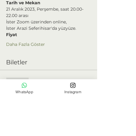
Tarih ve Mekan 
21 Aralık 2023, Perşembe, saat 20.00-
22.00 arası
İster Zoom üzerinden online,
İster Arazi Seferihisar'da yüzyüze.
Fiyat
Daha Fazla Göster
Biletler
Satış bitti
Bilet tipi
WhatsApp
Instagram
Online Katılım (150₺)
Fiyat
₺0,00