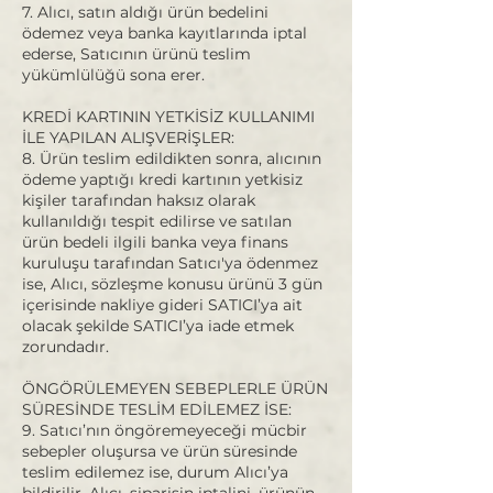
7. Alıcı, satın aldığı ürün bedelini
ödemez veya banka kayıtlarında iptal
ederse, Satıcının ürünü teslim
yükümlülüğü sona erer.
KREDİ KARTININ YETKİSİZ KULLANIMI
İLE YAPILAN ALIŞVERİŞLER:
8. Ürün teslim edildikten sonra, alıcının
ödeme yaptığı kredi kartının yetkisiz
kişiler tarafından haksız olarak
kullanıldığı tespit edilirse ve satılan
ürün bedeli ilgili banka veya finans
kuruluşu tarafından Satıcı'ya ödenmez
ise, Alıcı, sözleşme konusu ürünü 3 gün
içerisinde nakliye gideri SATICI’ya ait
olacak şekilde SATICI’ya iade etmek
zorundadır.
ÖNGÖRÜLEMEYEN SEBEPLERLE ÜRÜN
SÜRESİNDE TESLİM EDİLEMEZ İSE:
9. Satıcı’nın öngöremeyeceği mücbir
sebepler oluşursa ve ürün süresinde
teslim edilemez ise, durum Alıcı’ya
bildirilir. Alıcı, siparişin iptalini, ürünün