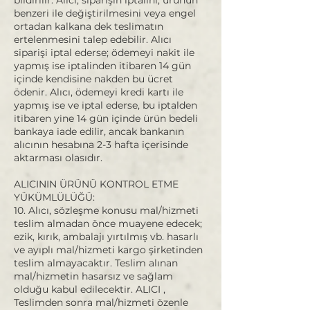
benzeri ile değiştirilmesini veya engel
ortadan kalkana dek teslimatın
ertelenmesini talep edebilir. Alıcı
siparişi iptal ederse; ödemeyi nakit ile
yapmış ise iptalinden itibaren 14 gün
içinde kendisine nakden bu ücret
ödenir. Alıcı, ödemeyi kredi kartı ile
yapmış ise ve iptal ederse, bu iptalden
itibaren yine 14 gün içinde ürün bedeli
bankaya iade edilir, ancak bankanın
alıcının hesabına 2-3 hafta içerisinde
aktarması olasıdır.
ALICININ ÜRÜNÜ KONTROL ETME
YÜKÜMLÜLÜĞÜ:
10. Alıcı, sözleşme konusu mal/hizmeti
teslim almadan önce muayene edecek;
ezik, kırık, ambalajı yırtılmış vb. hasarlı
ve ayıplı mal/hizmeti kargo şirketinden
teslim almayacaktır. Teslim alınan
mal/hizmetin hasarsız ve sağlam
olduğu kabul edilecektir. ALICI ,
Teslimden sonra mal/hizmeti özenle