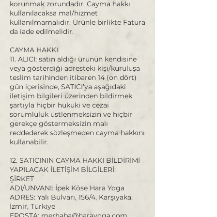
korunmak zorundadır. Cayma hakkı
kullanılacaksa mal/hizmet
kullanılmamalıdır. Ürünle birlikte Fatura
da iade edilmelidir.
CAYMA HAKKI:
11. ALICI; satın aldığı ürünün kendisine
veya gösterdiği adresteki kişi/kuruluşa
teslim tarihinden itibaren 14 (on dört)
gün içerisinde, SATICI’ya aşağıdaki
iletişim bilgileri üzerinden bildirmek
şartıyla hiçbir hukuki ve cezai
sorumluluk üstlenmeksizin ve hiçbir
gerekçe göstermeksizin malı
reddederek sözleşmeden cayma hakkını
kullanabilir.
12. SATICININ CAYMA HAKKI BİLDİRİMİ
YAPILACAK İLETİŞİM BİLGİLERİ:
ŞİRKET
ADI/UNVANI: İpek Köse Hara Yoga
ADRES: Yalı Bulvarı, 156/4, Karşıyaka,
İzmir, Türkiye
EPOSTA: merhaba@harayoga.com