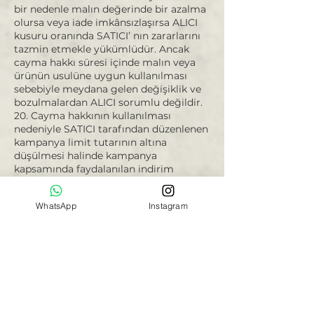
bir nedenle malın değerinde bir azalma
olursa veya iade imkânsızlaşırsa ALICI
kusuru oranında SATICI’ nın zararlarını
tazmin etmekle yükümlüdür. Ancak
cayma hakkı süresi içinde malın veya
ürünün usulüne uygun kullanılması
sebebiyle meydana gelen değişiklik ve
bozulmalardan ALICI sorumlu değildir.
20. Cayma hakkının kullanılması
nedeniyle SATICI tarafından düzenlenen
kampanya limit tutarının altına
düşülmesi halinde kampanya
kapsamında faydalanılan indirim
miktarı iptal edilir.
WhatsApp
Instagram
CAYMA HAKKI KULLANILAMAYACAK
ÜRÜNLER:
21. ALICI’nın isteği veya açıkça kişisel
ihtiyaçları doğrultusunda hazırlanan ve
geri gönderilmeye müsait olmayan, iç
giyim alt parçaları, mayo ve bikini
altları, makyaj malzemeleri, tek
kullanımlık ürünler, çabuk bozulma