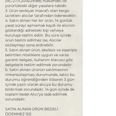
(RG:
27.11.2014
/29188) hükümleri ile
yürürlükteki diğer yasalara tabidir.
3. Ürün sevkiyat masrafı olan kargo
ücretleri alıcılar tarafından ödenecektir.
4. Satın alınan her bir ürün, 14 günlük
yasal süreyi aşmamak kaydı ile alıcının
gösterdiği adresteki kişi ve/veya
kuruluşa teslim edilir. Bu süre içinde
ürün teslim edilmez ise, Alıcılar
sözleşmeyi sona erdirebilir.
5. Satın alınan ürün, eksiksiz ve siparişte
belirtilen niteliklere uygun ve varsa
garanti belgesi, kullanım klavuzu gibi
belgelerle teslim edilmek zorundadır.
6. Satın alınan ürünün satılmasının
imkansızlaşması durumunda, satıcı bu
durumu öğrendiğinden itibaren 3 gün
içinde yazılı olarak alıcıya bu durumu
bildirmek zorundadır. 14 gün içinde de
toplam bedel Alıcı’ya iade edilmek
zorundadır.
SATIN ALINAN ÜRÜN BEDELİ
ÖDENMEZ İSE: