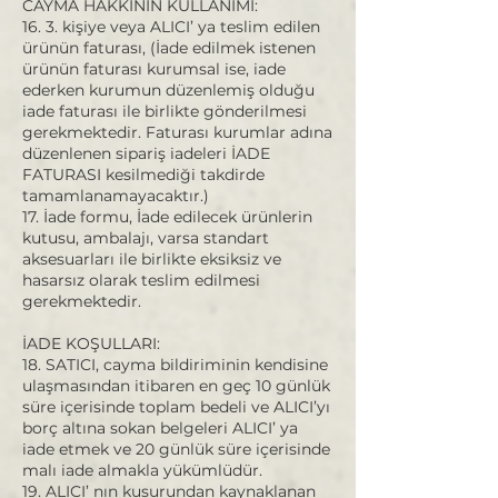
CAYMA HAKKININ KULLANIMI:
16. 3. kişiye veya ALICI’ ya teslim edilen
ürünün faturası, (İade edilmek istenen
ürünün faturası kurumsal ise, iade
ederken kurumun düzenlemiş olduğu
iade faturası ile birlikte gönderilmesi
gerekmektedir. Faturası kurumlar adına
düzenlenen sipariş iadeleri İADE
FATURASI kesilmediği takdirde
tamamlanamayacaktır.)
17. İade formu, İade edilecek ürünlerin
kutusu, ambalajı, varsa standart
aksesuarları ile birlikte eksiksiz ve
hasarsız olarak teslim edilmesi
gerekmektedir.
İADE KOŞULLARI:
18. SATICI, cayma bildiriminin kendisine
ulaşmasından itibaren en geç 10 günlük
süre içerisinde toplam bedeli ve ALICI’yı
borç altına sokan belgeleri ALICI’ ya
iade etmek ve 20 günlük süre içerisinde
malı iade almakla yükümlüdür.
19. ALICI’ nın kusurundan kaynaklanan