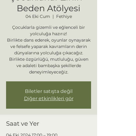
Beden Atölyesi
04 Eki Cum
  |  
Fethiye
Çocuklarla gizemli ve eğlenceli bir
yolculuğa hazırız!
Birlikte dans ederek, oyunlar oynayarak
ve felsefe yaparak kavramların derin
dünyalarına yolculuğa çıkacağız.
Birlikte özgürlüğü, mutluluğu, güven
ve adaleti bambaşka şekillerde
deneyimleyeceğiz.
Biletler satışta değil
Diğer etkinlikleri gör
Saat ve Yer
04 Eki 2024 17:00 – 19:00