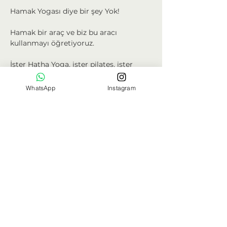
Hamak Yogası diye bir şey Yok!
Hamak bir araç ve biz bu aracı 
kullanmayı öğretiyoruz.
İster Hatha Yoga, ister pilates, ister 
fizyoterapi yaptırın; fark etmez.
Biz size hamağın dinamiklerini 
WhatsApp
Instagram
öğretiyoruz, sizde dilediğiniz yer ve 
biçimde kullanıyorsunuz.
Hamak Yogası Nedir?
Hamak Yogası birkaç metrelik bir 
kumaşla, klasik yoga egzersizlerini 
Daha Fazla Göster