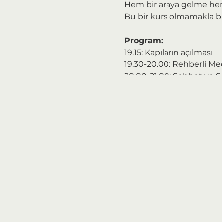
Hem bir araya gelme he
Bu bir kurs olmamakla bir
Program:
19.15: Kapıların açılması
19.30-20.00: Rehberli Me
20.00-21.00: Sohbet ve 
*Yüz yüze katılım 12 kişiyle
**Geç katılım kesinlikle
Fiyat:
Bu eğitimimiz "esnek fiya
Bir tavan ve taban fiyat 
ve tabanın ortalamasını h
düşük ödeme yapabiliyor. 
etkinliğin ve fiyatlandır