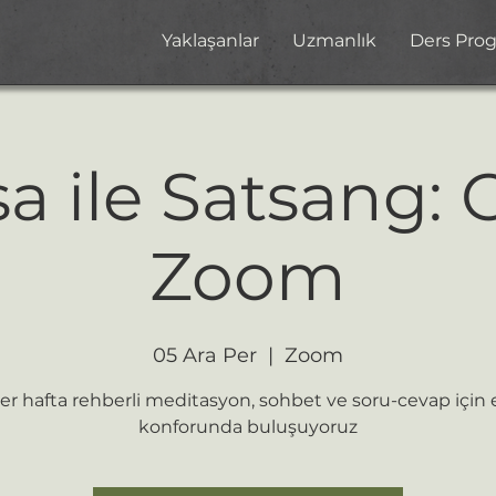
Yaklaşanlar
Uzmanlık
Ders Pro
 ile Satsang: 
Zoom
05 Ara Per
  |  
Zoom
er hafta rehberli meditasyon, sohbet ve soru-cevap için 
konforunda buluşuyoruz