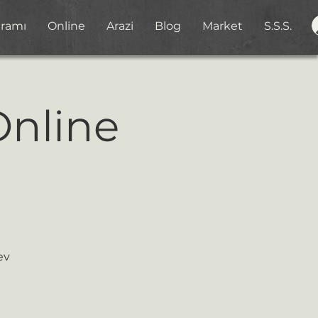
gramı
Online
Arazi
Blog
Market
S.S.S.
Online
ev