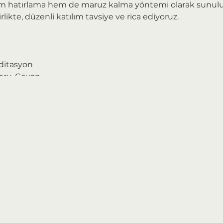
m hatırlama hem de maruz kalma yöntemi olarak sunulu
likte, düzenli katılım tavsiye ve rica ediyoruz.
ditasyon
Soru-Cevap
 sınırlıdır.
 mümkün değildir
tlandırma" yöntemi ile fiyatlandırılıyor.
aralığında, bütçenize ve gönlünüze göre fiyatı kendiniz be
edefliyor ve öneriyoruz, fakat her daha yüksek ödeyebilen 
Böylesinin daha adil ve erişilebilir olduğuna inanıyoruz. 
ma sisteminin sürdürülebilirliğini de gözetmenizi rica ediy