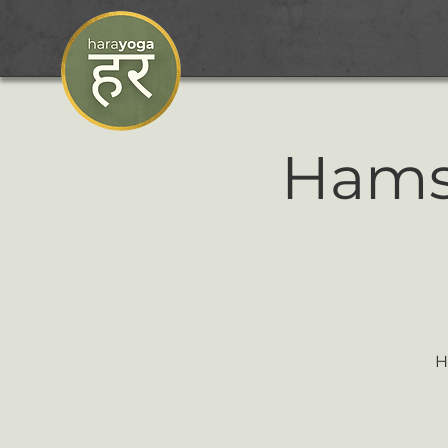
Hamsa
H