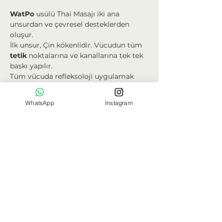
WatPo
 usülü Thai Masajı iki ana 
unsurdan ve çevresel desteklerden 
oluşur.
İlk unsur, Çin kökenlidir. Vücudun tüm 
tetik
 noktalarına ve kanallarına tek tek 
baskı yapılır.
Tüm vücuda refleksoloji uygulamak 
olarak düşünülebilir.
İkinci unsur, Hint kökenlidir. Geleneksel 
WhatsApp
Instagram
yoga
pozlarının
 neredeyse hepsi 
bulunur; çocuk pozu omuz duruşu, 
balık, öne eğilme, kobra, çekirge, yay, 
oturarak burgu ve yatarak burgu gibi 
pozlar 
nefesle
 beraber uygulanır.
Masaj yapan ve masaj yapılan, aynı 
anda nefes alır verirler. Aktif 
nefes
 ve 
bilinçli 
gevşeme
 sayesinde, iki taraf da 
masaj yapılan vücudu 
tanımaya
 başlar.
Daha Fazla Göster