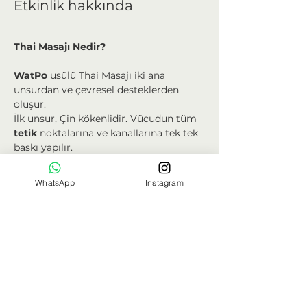
Etkinlik hakkında
Thai Masajı Nedir?
WatPo
 usülü Thai Masajı iki ana 
unsurdan ve çevresel desteklerden 
oluşur.
İlk unsur, Çin kökenlidir. Vücudun tüm 
tetik
 noktalarına ve kanallarına tek tek 
baskı yapılır.
Tüm vücuda refleksoloji uygulamak 
olarak düşünülebilir.
WhatsApp
Instagram
İkinci unsur, Hint kökenlidir. Geleneksel 
yoga
pozlarının
 neredeyse hepsi 
bulunur; çocuk pozu omuz duruşu, 
balık, öne eğilme, kobra, çekirge, yay, 
oturarak burgu ve yatarak burgu gibi 
pozlar 
nefesle
 beraber uygulanır.
Masaj yapan ve masaj yapılan, aynı 
anda nefes alır verirler. Aktif 
nefes
 ve 
bilinçli 
gevşeme
 sayesinde, iki taraf da 