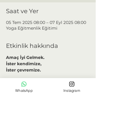
Saat ve Yer
05 Tem 2025 08:00 – 07 Eyl 2025 08:00
Yoga Eğitmenlik Eğitimi
Etkinlik hakkında
Amaç İyi Gelmek.
İster kendimize,
İster çevremize.
Herhangi bir pozu yapabiliyor 
olmanız gerekmez
, ne başlarken, ne 
WhatsApp
Instagram
mezun olduğunuzda. Herkesi kendi 
gerçekleri
 ve 
limitleri
 çerçevesinde 
değerlendiririz.
Eğitimin amacı, kendinizin/
öğrencinizin fiziksel veya zihinsel 
limitlerini doğru teşhis edebilmeniz ve 
bu limitlere uygun tekniklerle 