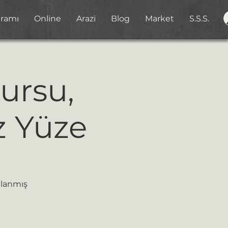
gramı
Online
Arazi
Blog
Market
S.S.S.
ursu,
z Yüze
nlanmış