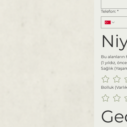
Telefon:
*
Ni
Bu alanların 
(1 yıldız, önce
Sağlık (Yaşam
Bolluk (Varlık
Geç