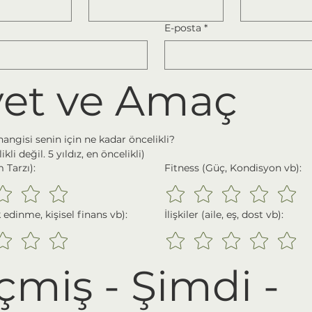
E-posta
*
yet ve Amaç
hangisi senin için ne kadar öncelikli?
likli değil. 5 yıldız, en öncelikli)
 Tarzı):
Fitness (Güç, Kondisyon vb):
 edinme, kişisel finans vb):
İlişkiler (aile, eş, dost vb):
miş - Şimdi - 