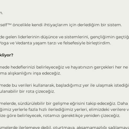
n.
elf™ öncelikle kendi ihtiyaçlarım için derlediğim bir sistem.
 gelen liderlerinin düşünce ve sistemlerini, gençliğimin geçtiği
Yoga ve Vedanta yaşam tarzı ve felsefesiyle birleştirdim.
kliyor?
mede hedeflerinizi belirleyeceğiz ve hayatınızın gerçekleri her ne i
lma alışkanlığını inşa edeceğiz.
mede bu verileri kullanarak, başladığımız yer ile ulaşmak istediği
lanabilir bir rota çizeceğiz.
şmelerde, sürdürülebilir bir gelişme eğrisini takip edeceğiz. Daha h
ğimiz yerlerle fazla hızlı ilerlediğimiz yerleri, elimizdeki verilere ve
ze göre belirleyecek, rotamızı gerektikçe yeniden çizeceğiz.
üşmelerde ilerlemeye değil, oturtmaya, aksamamazlığı sağlamay