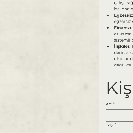
çalışacağ
ise, ona 
Egzersiz:
egzersiz 
Finansal
oturtmak 
sistemli 
İlişkiler: 
derin ve 
olgular d
değil, da
Kiş
Ad:
*
Yaş:
*