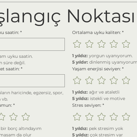
şlangıç Noktası
u saatin:
*
Ortalama uyku kaliten:
*
1 yıldız: 
yorgun uyanıyorum.
Geceleri toplam uyku saatin. 
5 yıldır: 
dinlenmiş uyanıyorum
 süre değil.
et saatin:
*
Yaşam enerjisi seviyen:
*
1 yıldız: 
ağır ve ataletli
nların haricinde, egzersiz, spor, 
5 yıldız: 
istekli ve motive
 vb.
rumun:
*
Stres seviyen:
*
 bir borç altındayım
1 yıldız:
 pek stresim yok
şmasam da olur
5 yıldız: 
çok stresim var