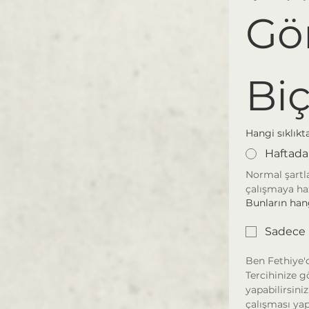
Gör
Bi
Hangi sıklıkt
Haftada
Normal şartla
çalışmaya hazı
Bunların hang
Sadece 
Ben Fethiye'd
Tercihinize g
yapabilirsini
çalışması ya