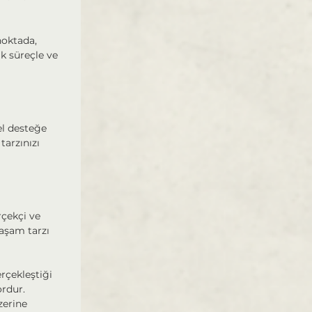
oktada, 
k süreçle ve 
el desteğe 
arzınızı 
çekçi ve 
aşam tarzı 
çekleştiği 
ordur.
erine 