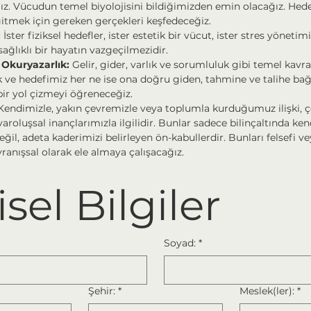
ız. Vücudun temel biyolojisini bildiğimizden emin olacağız. Hede
gitmek için gereken gerçekleri keşfedeceğiz.
 
İster fiziksel hedefler, ister estetik bir vücut, ister stres yönetimi
sağlıklı bir hayatın vazgeçilmezidir.
 Okuryazarlık:
 Gelir, gider, varlık ve sorumluluk gibi temel kavra
ve hedefimiz her ne ise ona doğru giden, tahmine ve talihe bağl
bir yol çizmeyi öğreneceğiz.
Kendimizle, yakın çevremizle veya toplumla kurduğumuz ilişki, ç
varoluşsal inançlarımızla ilgilidir. Bunlar sadece bilinçaltında ke
eğil, adeta kaderimizi belirleyen ön-kabullerdir. Bunları felsefi vey
vranışsal olarak ele almaya çalışacağız.
isel Bilgiler
Soyad:
*
Şehir:
*
Meslek(ler):
*