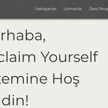
Yaklaşanlar
Uzmanlık
Ders Pro
rhaba,
laim Yourself 
temine Hoş 
din!