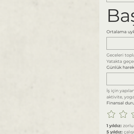
Ba
Ortalama uyk
Yatakta geçen
Günlük harek
İş için yapıla
aktivite, yoga
Finansal du
1 yıldız: 
zorlu
5 yıldız: 
çalı