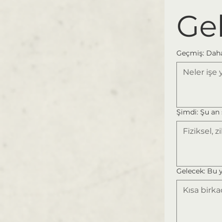
Ge
Geçmiş: Daha
Şimdi: Şu an 
Gelecek: Bu 