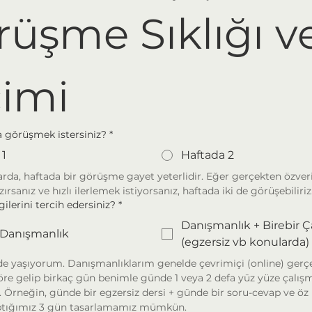
üşme Sıklığı ve
çimi
a görüşmek istersiniz?
*
 1
Haftada 2
rda, haftada bir görüşme gayet yeterlidir. Eğer gerçekten özveri 
rsanız ve hızlı ilerlemek istiyorsanız, haftada iki de görüşebiliriz
ilerini tercih edersiniz?
*
Danışmanlık + Birebir Ç
Danışmanlık
(egzersiz vb konularda)
e yaşıyorum. Danışmanlıklarım genelde çevrimiçi (online) gerçek
öre gelip birkaç gün benimle günde 1 veya 2 defa yüz yüze çalışm
z. Örneğin, günde bir egzersiz dersi + günde bir soru-cevap ve öz k
ptığımız 3 gün tasarlamamız mümkün.