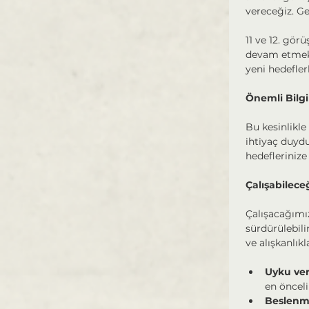
vereceğiz. Ge
11 ve 12. gör
devam etmek i
yeni hedeflerl
Önemli Bilg
Bu kesinlikle
ihtiyaç duyd
hedefleriniz
Çalışabilece
Çalışacağımız
sürdürülebili
ve alışkanlık
Uyku veri
en önceli
Beslenm