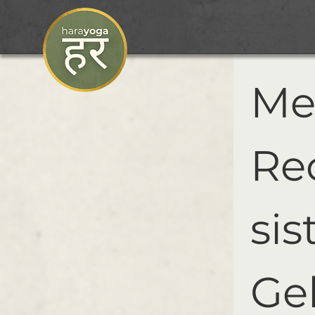
Me
Rec
sis
Gel