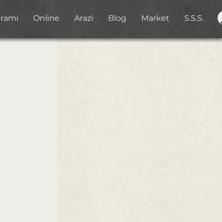
gramı
Online
Arazi
Blog
Market
S.S.S.