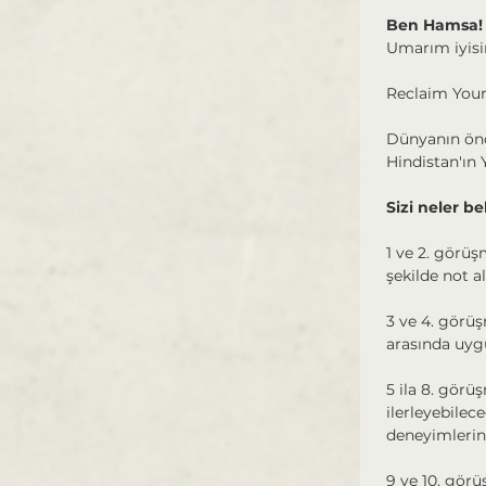
Ben Hamsa!
Umarım iyisi
Reclaim Yours
Dünyanın önde
Hindistan'ın 
Sizi neler be
1 ve 2. görüş
şekilde not a
3 ve 4. görüş
arasında uygu
5 ila 8. görü
ilerleyebilece
deneyimlerini
9 ve 10. gör