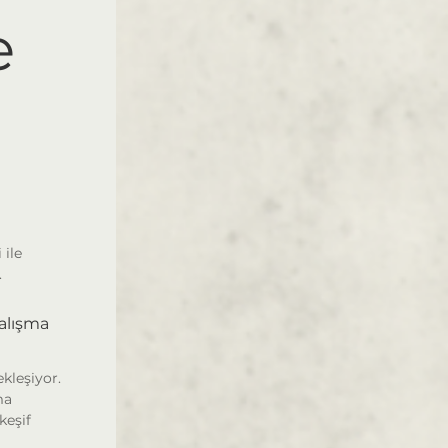
 
ile 
.
alışma
leşiyor. 
a 
eşif 