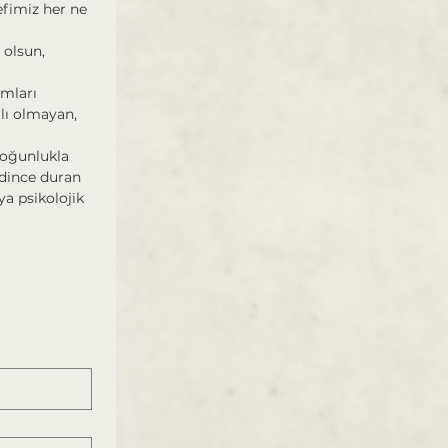
fimiz her ne 
 olsun, 
mları 
ı olmayan, 
oğunlukla 
ndince duran 
a psikolojik 