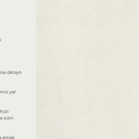
 
se detaylı 
miz yer 
ızlı 
 sizin 
a emek 