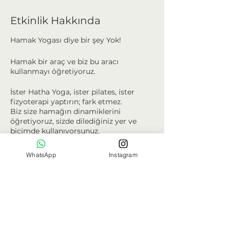
Etkinlik Hakkında
Hamak Yogası diye bir şey Yok!
Hamak bir araç ve biz bu aracı
kullanmayı öğretiyoruz.
İster Hatha Yoga, ister pilates, ister
fizyoterapi yaptırın; fark etmez.
Biz size hamağın dinamiklerini
öğretiyoruz, sizde dilediğiniz yer ve
biçimde kullanıyorsunuz.
Hamak Yogası Nedir?
WhatsApp
Instagram
Fiyatlar
Hamak Yogası birkaç metrelik bir
kumaşla, klasik yoga egzersizlerini
Sale ended
kolaylaştırmak
ve
derinleştirmek
Ticket type
için uygulanan bir yardımcı
yaklaşımdır.
Gözlemci Eğitmen
Kullanım alanı oldukça geniş bir