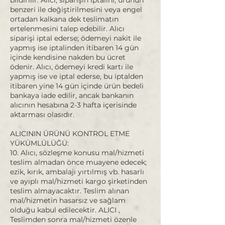
benzeri ile değiştirilmesini veya engel
ortadan kalkana dek teslimatın
ertelenmesini talep edebilir. Alıcı
siparişi iptal ederse; ödemeyi nakit ile
yapmış ise iptalinden itibaren 14 gün
içinde kendisine nakden bu ücret
ödenir. Alıcı, ödemeyi kredi kartı ile
yapmış ise ve iptal ederse, bu iptalden
itibaren yine 14 gün içinde ürün bedeli
bankaya iade edilir, ancak bankanın
alıcının hesabına 2-3 hafta içerisinde
aktarması olasıdır.
ALICININ ÜRÜNÜ KONTROL ETME
YÜKÜMLÜLÜĞÜ:
10. Alıcı, sözleşme konusu mal/hizmeti
teslim almadan önce muayene edecek;
ezik, kırık, ambalajı yırtılmış vb. hasarlı
ve ayıplı mal/hizmeti kargo şirketinden
teslim almayacaktır. Teslim alınan
mal/hizmetin hasarsız ve sağlam
olduğu kabul edilecektir. ALICI ,
Teslimden sonra mal/hizmeti özenle