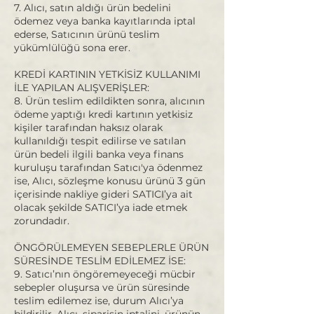
7. Alıcı, satın aldığı ürün bedelini
ödemez veya banka kayıtlarında iptal
ederse, Satıcının ürünü teslim
yükümlülüğü sona erer.
KREDİ KARTININ YETKİSİZ KULLANIMI
İLE YAPILAN ALIŞVERİŞLER:
8. Ürün teslim edildikten sonra, alıcının
ödeme yaptığı kredi kartının yetkisiz
kişiler tarafından haksız olarak
kullanıldığı tespit edilirse ve satılan
ürün bedeli ilgili banka veya finans
kuruluşu tarafından Satıcı'ya ödenmez
ise, Alıcı, sözleşme konusu ürünü 3 gün
içerisinde nakliye gideri SATICI’ya ait
olacak şekilde SATICI’ya iade etmek
zorundadır.
ÖNGÖRÜLEMEYEN SEBEPLERLE ÜRÜN
SÜRESİNDE TESLİM EDİLEMEZ İSE:
9. Satıcı’nın öngöremeyeceği mücbir
sebepler oluşursa ve ürün süresinde
teslim edilemez ise, durum Alıcı’ya
bildirilir. Alıcı, siparişin iptalini, ürünün