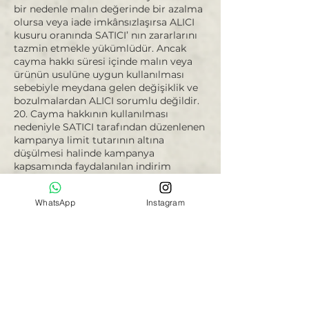
bir nedenle malın değerinde bir azalma
olursa veya iade imkânsızlaşırsa ALICI
kusuru oranında SATICI’ nın zararlarını
tazmin etmekle yükümlüdür. Ancak
cayma hakkı süresi içinde malın veya
ürünün usulüne uygun kullanılması
sebebiyle meydana gelen değişiklik ve
bozulmalardan ALICI sorumlu değildir.
20. Cayma hakkının kullanılması
nedeniyle SATICI tarafından düzenlenen
kampanya limit tutarının altına
düşülmesi halinde kampanya
kapsamında faydalanılan indirim
miktarı iptal edilir.
WhatsApp
Instagram
CAYMA HAKKI KULLANILAMAYACAK
ÜRÜNLER:
21. ALICI’nın isteği veya açıkça kişisel
ihtiyaçları doğrultusunda hazırlanan ve
geri gönderilmeye müsait olmayan, iç
giyim alt parçaları, mayo ve bikini
altları, makyaj malzemeleri, tek
kullanımlık ürünler, çabuk bozulma