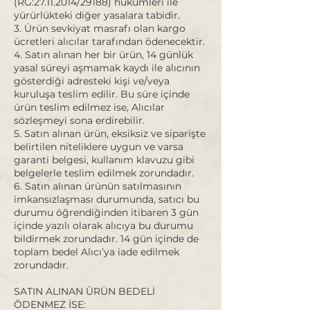
(RG:
27.11.2014
/29188) hükümleri ile
yürürlükteki diğer yasalara tabidir.
3. Ürün sevkiyat masrafı olan kargo
ücretleri alıcılar tarafından ödenecektir.
4. Satın alınan her bir ürün, 14 günlük
yasal süreyi aşmamak kaydı ile alıcının
gösterdiği adresteki kişi ve/veya
kuruluşa teslim edilir. Bu süre içinde
ürün teslim edilmez ise, Alıcılar
sözleşmeyi sona erdirebilir.
5. Satın alınan ürün, eksiksiz ve siparişte
belirtilen niteliklere uygun ve varsa
garanti belgesi, kullanım klavuzu gibi
belgelerle teslim edilmek zorundadır.
6. Satın alınan ürünün satılmasının
imkansızlaşması durumunda, satıcı bu
durumu öğrendiğinden itibaren 3 gün
içinde yazılı olarak alıcıya bu durumu
bildirmek zorundadır. 14 gün içinde de
toplam bedel Alıcı’ya iade edilmek
zorundadır.
SATIN ALINAN ÜRÜN BEDELİ
ÖDENMEZ İSE: