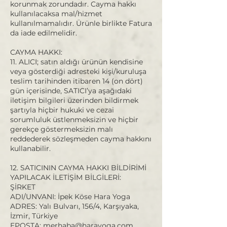
korunmak zorundadır. Cayma hakkı
kullanılacaksa mal/hizmet
kullanılmamalıdır. Ürünle birlikte Fatura
da iade edilmelidir.
CAYMA HAKKI:
11. ALICI; satın aldığı ürünün kendisine
veya gösterdiği adresteki kişi/kuruluşa
teslim tarihinden itibaren 14 (on dört)
gün içerisinde, SATICI’ya aşağıdaki
iletişim bilgileri üzerinden bildirmek
şartıyla hiçbir hukuki ve cezai
sorumluluk üstlenmeksizin ve hiçbir
gerekçe göstermeksizin malı
reddederek sözleşmeden cayma hakkını
kullanabilir.
12. SATICININ CAYMA HAKKI BİLDİRİMİ
YAPILACAK İLETİŞİM BİLGİLERİ:
ŞİRKET
ADI/UNVANI: İpek Köse Hara Yoga
ADRES: Yalı Bulvarı, 156/4, Karşıyaka,
İzmir, Türkiye
EPOSTA: merhaba@harayoga.com