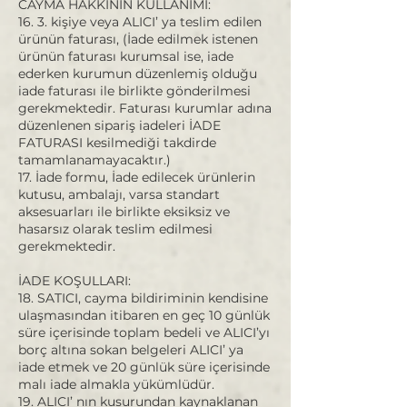
CAYMA HAKKININ KULLANIMI:
16. 3. kişiye veya ALICI’ ya teslim edilen
ürünün faturası, (İade edilmek istenen
ürünün faturası kurumsal ise, iade
ederken kurumun düzenlemiş olduğu
iade faturası ile birlikte gönderilmesi
gerekmektedir. Faturası kurumlar adına
düzenlenen sipariş iadeleri İADE
FATURASI kesilmediği takdirde
tamamlanamayacaktır.)
17. İade formu, İade edilecek ürünlerin
kutusu, ambalajı, varsa standart
aksesuarları ile birlikte eksiksiz ve
hasarsız olarak teslim edilmesi
gerekmektedir.
İADE KOŞULLARI:
18. SATICI, cayma bildiriminin kendisine
ulaşmasından itibaren en geç 10 günlük
süre içerisinde toplam bedeli ve ALICI’yı
borç altına sokan belgeleri ALICI’ ya
iade etmek ve 20 günlük süre içerisinde
malı iade almakla yükümlüdür.
19. ALICI’ nın kusurundan kaynaklanan