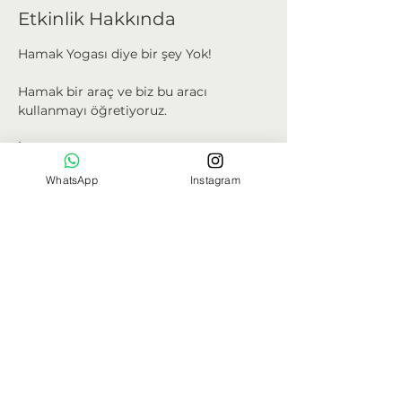
Etkinlik Hakkında
Hamak Yogası diye bir şey Yok!
Hamak bir araç ve biz bu aracı 
kullanmayı öğretiyoruz.
İster Hatha Yoga, ister pilates, ister 
fizyoterapi yaptırın; fark etmez.
WhatsApp
Instagram
Biz size hamağın dinamiklerini 
öğretiyoruz, sizde dilediğiniz yer ve 
biçimde kullanıyorsunuz.
Hamak Yogası Nedir?
Hamak Yogası birkaç metrelik bir 
kumaşla, klasik yoga egzersizlerini 
Devamı >