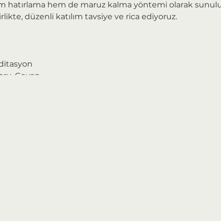
m hatırlama hem de maruz kalma yöntemi olarak sunulu
likte, düzenli katılım tavsiye ve rica ediyoruz.
ditasyon
Soru-Cevap
 sınırlıdır.
 mümkün değildir
tlandırma" yöntemi ile fiyatlandırılıyor.
aralığında, bütçenize ve gönlünüze göre fiyatı kendiniz be
edefliyor ve öneriyoruz, fakat her daha yüksek ödeyebilen 
Böylesinin daha adil ve erişilebilir olduğuna inanıyoruz. 
ma sisteminin sürdürülebilirliğini de gözetmenizi rica edi