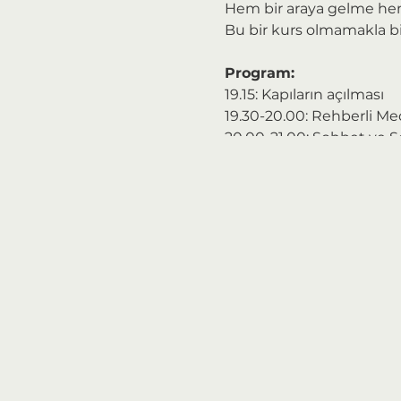
Hem bir araya gelme he
Bu bir kurs olmamakla bir
Program:
19.15: Kapıların açılması
19.30-20.00: Rehberli Me
20.00-21.00: Sohbet ve 
*Yüz yüze katılım 12 kişiyle
**Geç katılım kesinlikle
Fiyat:
Bu eğitimimiz "esnek fiya
Bir tavan ve taban fiyat 
ve tabanın ortalamasını h
düşük ödeme yapabiliyor. 
etkinliğin ve fiyatlandır