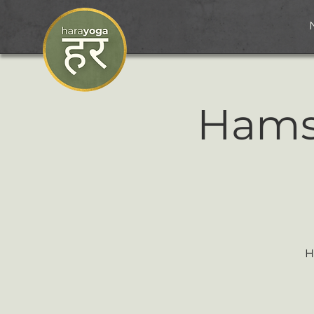
Hamsa
H