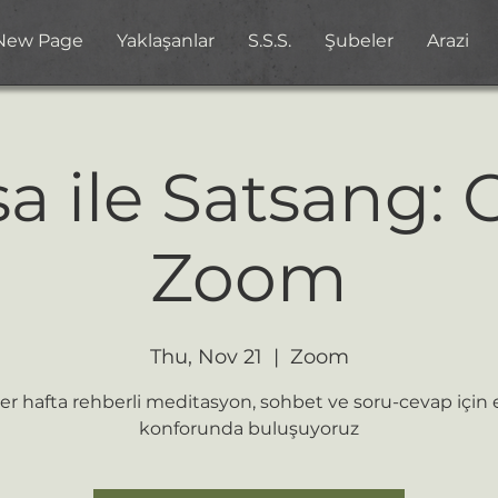
New Page
Yaklaşanlar
S.S.S.
Şubeler
Arazi
 ile Satsang: 
Zoom
Thu, Nov 21
  |  
Zoom
er hafta rehberli meditasyon, sohbet ve soru-cevap için 
konforunda buluşuyoruz