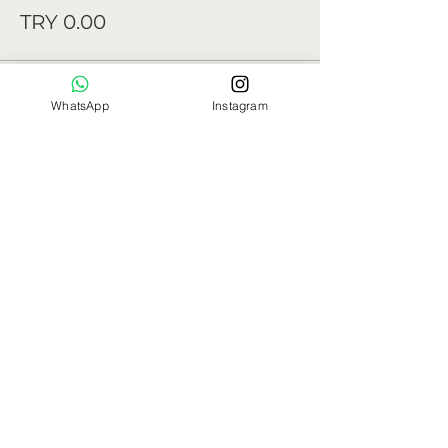
TRY 0.00
Sold Out
WhatsApp
Instagram
Ticket type
Üçüncü 3 kayıt (7000₺)
Price
TRY 0.00
Sale ended
Ticket type
Standart Fiyat (7500₺)
Price
TRY 0.00