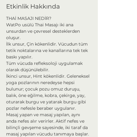
Etkinlik Hakkında
THAİ MASAJI NEDİR?
WatPo usülü Thai Masajı iki ana 
unsurdan ve çevresel desteklerden 
oluşur.
İlk unsur, Çin kökenlidir. Vücudun tüm 
tetik noktalarına ve kanallarına tek tek 
baskı yapılır.
Tüm vücuda refleksoloji uygulamak 
olarak düşünülebilir.
İkinci unsur, Hint kökenlidir. Geleneksel 
yoga pozlarının neredeyse hepsi 
bulunur; çocuk pozu omuz duruşu, 
balık, öne eğilme, kobra, çekirge, yay, 
oturarak burgu ve yatarak burgu gibi 
pozlar nefesle beraber uygulanır.
Masaj yapan ve masaj yapılan, aynı 
anda nefes alır verirler. Aktif nefes ve 
bilinçli gevşeme sayesinde, iki taraf da 
masaj yapılan vücudu tanımaya başlar.