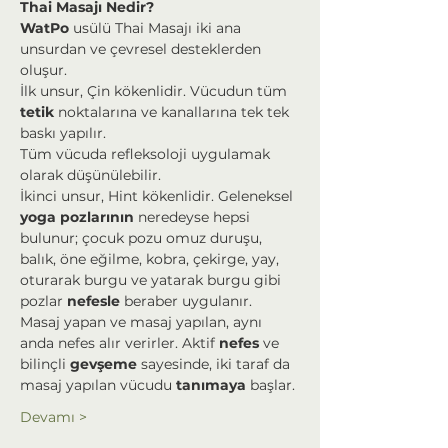
Thai Masajı Nedir?
WatPo
 usülü Thai Masajı iki ana 
unsurdan ve çevresel desteklerden 
oluşur.
İlk unsur, Çin kökenlidir. Vücudun tüm 
tetik
 noktalarına ve kanallarına tek tek 
baskı yapılır.
Tüm vücuda refleksoloji uygulamak 
olarak düşünülebilir.
İkinci unsur, Hint kökenlidir. Geleneksel 
yoga
pozlarının
 neredeyse hepsi 
bulunur; çocuk pozu omuz duruşu, 
balık, öne eğilme, kobra, çekirge, yay, 
oturarak burgu ve yatarak burgu gibi 
pozlar 
nefesle
 beraber uygulanır.
Masaj yapan ve masaj yapılan, aynı 
anda nefes alır verirler. Aktif 
nefes
 ve 
bilinçli 
gevşeme
 sayesinde, iki taraf da 
masaj yapılan vücudu 
tanımaya
 başlar.
Devamı >