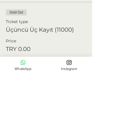
Sold Out
Ticket type
Üçüncü Üç Kayıt (11000)
Price
TRY 0.00
WhatsApp
Instagram
Sale ended
Ticket type
Standart (12500)
Price
TRY 0.00
Sale ended