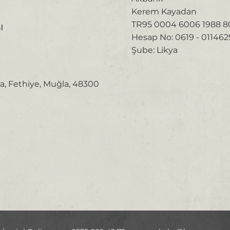
Kerem Kayadan
TR95 0004 6006 1988 80
ı
Hesap No: 0619 - 011462
Şube: Likya
i
a, Fethiye, Muğla, 48300