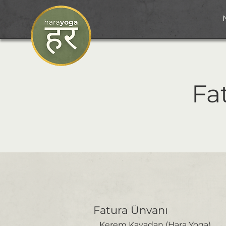
Fat
Fatura Ünvanı
Kerem Kayadan (Hara Yoga)