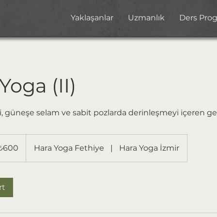
Yaklaşanlar
Uzmanlık
Ders Pro
Yoga (II)
i, güneşe selam ve sabit pozlarda derinleşmeyi içeren ge
0
₺600
Hara Yoga Fethiye
|
Hara Yoga İzmir
rt