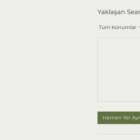
k
.
Yaklaşan Sea
Tüm Konumlar
Hemen Yer Ayı