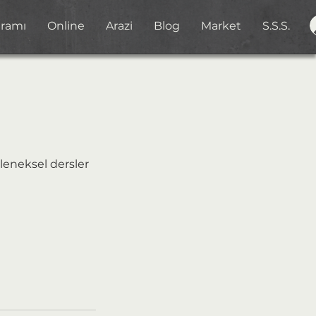
gramı
Online
Arazi
Blog
Market
S.S.S.
leneksel dersler